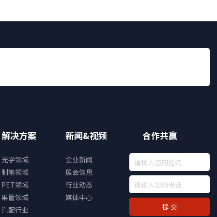
解决方案
新闻&视频
合作共赢
光学领域
企业新闻
制笔领域
展会信息
PET领域
行业动态
果筐领域
媒体中心
提 交
汽配行业