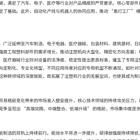
破，满足了汽车、电子、医疗等行业对产品精度的严苛要求。核心零部件
定了基础。此外，自动化产线与机器人的协同应用，推动 “黑灯工厂” 
，广泛延伸至汽车制造、电子电器、医疗器械、包装材料、建筑建材、日
强度工程塑料部件的需求增长，推动注塑机向大型化、精密化方向发展；
；医疗器械行业则对设备的洁净度、稳定性提出更高标准，催生了专用注
向定制化、专业化转型，不同应用场景对应的专用机型不断涌现，如针对
这种跨领域的深度赋能，既拓展了注塑机行业的发展空间，也使其成为制
贸易格局变化带来的市场准入壁垒提升，核心技术领域的持续攻关压力，
竞争呈现出 “高端突围、中端整合、低端升级” 的格局，市场集中度逐
能制造的双轨上持续前行。能效水平将进一步提升，碳排放强度持续降低