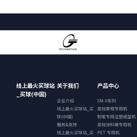
线上最火买球站
关于我们
产品中心
_买球(中国)
企业介绍
SM-II系列
线上最火买球站_买
高效果框专用机
球(中国)
制笔专用注塑成型机
服务&支持
高效涂料桶专用机
线上最火买球站_买
PET 专用机