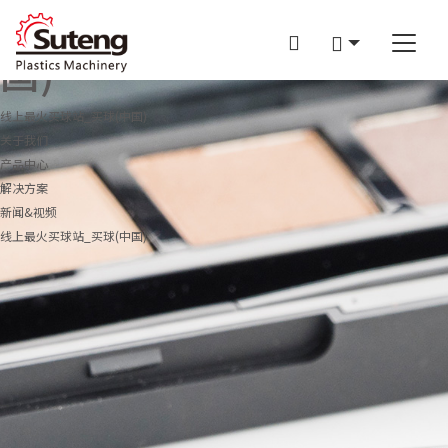
线上最火买球站_买球(中
国)
线上最火买球站_买球(中国)
关于我们
产品中心
企业介绍
解决方案
线上最火买球站_买球(中国)
SM-II系列
新闻&视频
服务&支持
高效果框专用机
光学领域
线上最火买球站_买球(中国)
制笔专用注塑成型机
制笔领域
企业新闻
高效涂料桶专用机
PET领域
展会信息
PET 专用机
果筐领域
行业动态
汽配行业
媒体中心
白色家电行业
日用化工行业