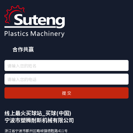
合作共赢
提 交
线上最火买球站_买球(中国)
宁波市塑腾耐斯机械有限公司
浙江省宁波市鄞州区瞻岐镇德胜路411号