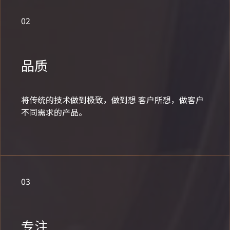
02
品质
将传统的技术做到极致，做到想 客户所想，做客户
不同需求的产品。
03
专注