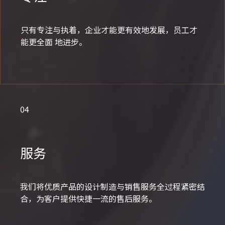
只有专注与执着，企业才能更有效地发展，员工才
能更全面 地进步。
04
服务
我们将优质产品的设计制造与销售服务全过程紧密结
合，为客户提供快捷一流的售后服务。