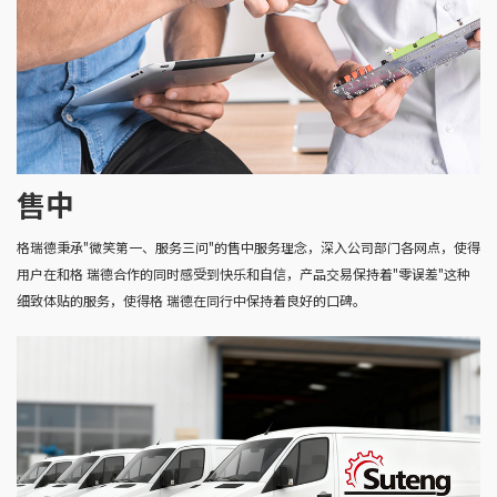
售中
格瑞德秉承"微笑第一、服务三问"的售中服务理念，深入公司部门各网点，使得
用户在和格 瑞德合作的同时感受到快乐和自信，产品交易保持着"零误差"这种
细致体贴的服务，使得格 瑞德在同行中保持着良好的口碑。