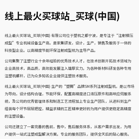
线上最火买球站_买球(中国)
线上最火买球站_买球(中国) 有限公司位于塑机之都宁波，是专注于“注射模压
成型”专业机械设备生产商。是家集研发，设计，生产，销售及服务于一体的
科技型企业。以高精度节能环保注射成型机为主导产品。
公司集聚了注塑行业十余年经验的优秀技术人才，在技术创新开拓技术领域为
企业高技术，高品质，高效能发展注入雄厚实力。为各种新材料研发各种专用
注塑机螺杆，已为众多知名企业提供注塑技术服务。
线上最火买球站_买球(中国) 生产的“塑腾”品牌SM系列注射成型机，是以市场
为导向，设计结构合理，节能环保，配置高精度进口液压原件和高响应伺服系
统，及公司的优秀管理体系和制造工艺流程加上专业生产团队，从进料到生产
组装每个环节层层把控，精益求精的工匠精神更好的为用户提供更稳定高精度
的注塑设备。
公司还建立了一套完善的售前，售中，售后服务体系，从客户需求出发，为用
户提供一站式注塑成型解决方案。专业的服务团队，提供全天后的贴心服务。