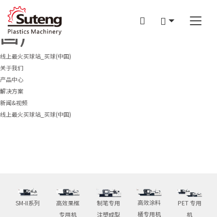
线上最火买球站_买球(中
国)
线上最火买球站_买球(中国)
关于我们
产品中心
企业介绍
解决方案
线上最火买球站_买球(中国)
SM-II系列
新闻&视频
服务&支持
高效果框专用机
光学领域
线上最火买球站_买球(中国)
制笔专用注塑成型机
制笔领域
企业新闻
高效涂料桶专用机
PET领域
展会信息
PET 专用机
果筐领域
行业动态
汽配行业
媒体中心
白色家电行业
日用化工行业
高效涂料
SM-II系列
高效果框
制笔专用
PET 专用
桶专用机
专用机
注塑成型
机