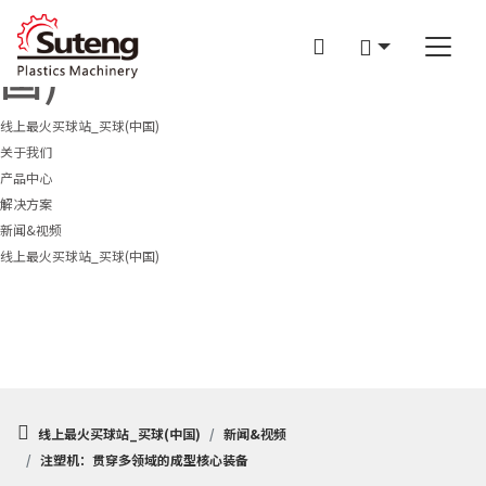
线上最火买球站_买球(中
国)
线上最火买球站_买球(中国)
关于我们
产品中心
企业介绍
解决方案
线上最火买球站_买球(中国)
SM-II系列
新闻&视频
服务&支持
高效果框专用机
光学领域
线上最火买球站_买球(中国)
制笔专用注塑成型机
制笔领域
企业新闻
高效涂料桶专用机
PET领域
展会信息
PET 专用机
果筐领域
行业动态
汽配行业
媒体中心
白色家电行业
日用化工行业
线上最火买球站_买球(中国)
新闻&视频
注塑机：贯穿多领域的成型核心装备