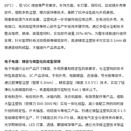
80℃）、低 VOC 排放等严苛要求。外饰方面，车灯罩、保险杠、后视镜外壳等
部件，借助多色注塑、模内装饰等技术，兼顾了抗冲击性能与外观美感。
随着新能源汽车的发展，注塑机进一步突破传统应用边界，在电池包外壳、充
电接口、电机电控壳体等核心部件生产中发挥关键作用。通过多组分注射技术
整合阻燃、绝缘、高强度材料，实现部件减重 20%-40%，为整车续航提升提供
支撑；针对氢燃料电池双极板等精密部件，高速精密注塑技术可实现 0.1mm 级
微通道结构成型，大幅提升产品良品率。
电子电器：精密与微型化的成型保障
电子电器行业对产品尺寸精度、外观质量和稳定性的高要求，与注塑机的技术
特性高度契合。3C 产品领域，手机外壳、电脑键盘、连接器、导光板等部件，
通过超薄壁注塑（壁厚 0.3mm）、精密温控（精度 ±0.5℃）技术，实现了轻
薄化与高精度的统一，表面粗糙度可控制在 Ra0.1 微米以下。
家电制造中，电视机外壳、冰箱内胆、洗衣机面板、电饭煲配件等产品，借助
大型注塑机（锁模力 800-3000 吨）实现一体化成型，减少装配工序的同时提
升结构稳定性。开关插座、线缆接头等电工产品，则通过微型注塑机实现 0.1-5
克级精密零件生产，尺寸精度达到 IT8-IT9 级，满足电气安全与使用寿命要求。
光学照明领域，LED 灯罩、透镜、眼镜框架等产品，通过光学级注塑技术保证