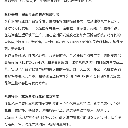
高透光率（92% 以上）和低双折射率，避免光学性能损耗。
医疗器械：安全与无菌的严格践行者
医疗器械行业对产品安全性、生物相容性的极致要求，推动注塑机向专业化、
洁净化方向发展。一次性医疗用品中，注射器、输液器、药瓶、试管等产品，
在洁净室注塑环境下生产，通过全封闭式熔胶通道和负压除尘系统，将车间粉
尘浓度控制在 10 级标准，同时使用符合 ISO10993 标准的医疗级材料，确保无
菌、无致敏性。
医疗设备领域，呼吸机外壳、监护仪面板、手术器械手柄等产品，需耐受高温
高压灭菌（121℃/15 分钟）和消毒剂腐蚀，注塑机通过优化材料配方与成型工
艺，实现了产品耐候性与结构稳定性的平衡。对于人工关节外套、心脏支架辅
助部件等植入式产品，超精密注塑技术可实现 Ra0.05 微米以下的表面光洁度，
保障生物相容性与使用寿命。
包装行业：高效与多样化的解决方案
注塑机在包装领域的应用呈现规模化与个性化兼具的特点。食品包装中，饮料
瓶盖、酸奶杯、快餐盒、调味瓶等产品，通过薄壁注塑技术（壁厚 0.5-
1.5mm）实现材料节约 30%-50%，高速注塑机生产周期仅 15-45 秒，日产量
可达数千件，满足大众消费市场的海量需求。