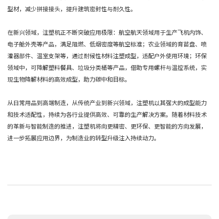
型材，减少拼接接头，提升建筑密封性与耐久性。
在新兴领域，注塑机正不断突破应用极限：航空航天领域用于生产飞机内饰、
电子舱外壳等产品，满足阻燃、低烟密度等航空标准；农业领域的育苗盘、喷
灌器部件、温室支架等，通过耐候性材料注塑成型，适配户外使用环境；环保
领域中，可降解塑料餐具、垃圾分类桶等产品，借助专用螺杆与温控系统，实
现生物降解材料的高效成型，助力碳中和目标。
从日常用品到高端制造，从传统产业到新兴领域，注塑机以其强大的成型能力
和技术适配性，持续为各行业提供高效、可靠的生产解决方案。随着材料技术
的革新与智能制造的推进，注塑机将向更精密、更环保、更智能的方向发展，
进一步拓展应用边界，为制造业的转型升级注入持续动力。