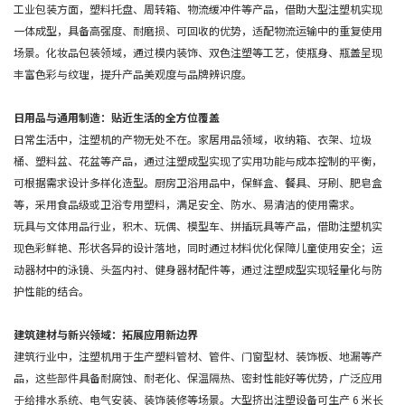
工业包装方面，塑料托盘、周转箱、物流缓冲件等产品，借助大型注塑机实现
一体成型，具备高强度、耐磨损、可回收的优势，适配物流运输中的重复使用
场景。化妆品包装领域，通过模内装饰、双色注塑等工艺，使瓶身、瓶盖呈现
丰富色彩与纹理，提升产品美观度与品牌辨识度。
日用品与通用制造：贴近生活的全方位覆盖
日常生活中，注塑机的产物无处不在。家居用品领域，收纳箱、衣架、垃圾
桶、塑料盆、花盆等产品，通过注塑成型实现了实用功能与成本控制的平衡，
可根据需求设计多样化造型。厨房卫浴用品中，保鲜盒、餐具、牙刷、肥皂盒
等，采用食品级或卫浴专用塑料，满足安全、防水、易清洁的使用需求。
玩具与文体用品行业，积木、玩偶、模型车、拼插玩具等产品，借助注塑机实
现色彩鲜艳、形状各异的设计落地，同时通过材料优化保障儿童使用安全；运
动器材中的泳镜、头盔内衬、健身器材配件等，通过注塑成型实现轻量化与防
护性能的结合。
建筑建材与新兴领域：拓展应用新边界
建筑行业中，注塑机用于生产塑料管材、管件、门窗型材、装饰板、地漏等产
品，这些部件具备耐腐蚀、耐老化、保温隔热、密封性能好等优势，广泛应用
于给排水系统、电气安装、装饰装修等场景。大型挤出注塑设备可生产 6 米长